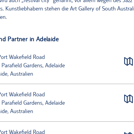
ird auch „festival city“ genannt, vor allem wegen des Jazz
rts. Kunstliebhabern stehen die Art Gallery of South Austra
en.
nd Partner in Adelaide
Port Wakefield Road
 Parafield Gardens, Adelaide
ide, Australien
Port Wakefield Road
 Parafield Gardens, Adelaide
ide, Australien
Port Wakefield Road