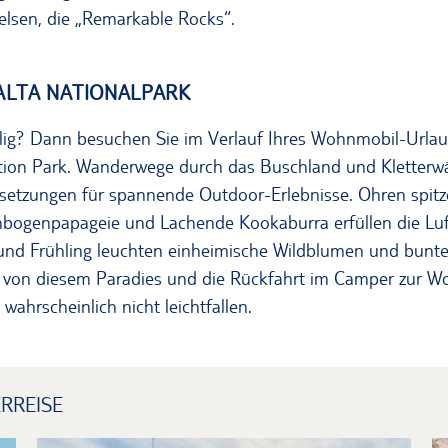
elsen, die „Remarkable Rocks“.
IALTA NATIONALPARK
lig? Dann besuchen Sie im Verlauf Ihres Wohnmobil-Urla
tion Park. Wanderwege durch das Buschland und Kletterw
ssetzungen für spannende Outdoor-Erlebnisse. Ohren spitz
nbogenpapageie und Lachende Kookaburra erfüllen die Luf
 und Frühling leuchten einheimische Wildblumen und bunt
d von diesem Paradies und die Rückfahrt im Camper zur W
ahrscheinlich nicht leichtfallen.
RREISE