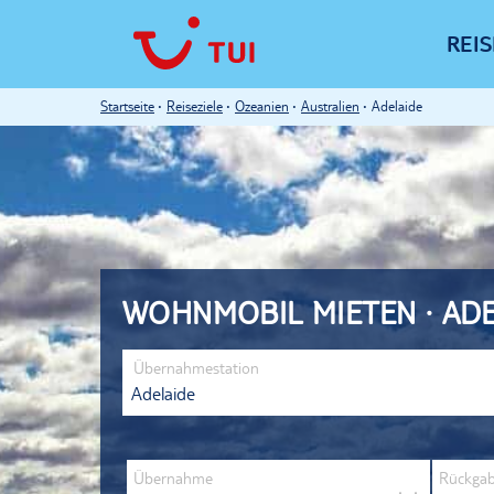
REI
Startseite
Reiseziele
Ozeanien
Australien
Adelaide
WOHNMOBIL MIETEN · AD
Übernahmestation
Übernahme
Rückga