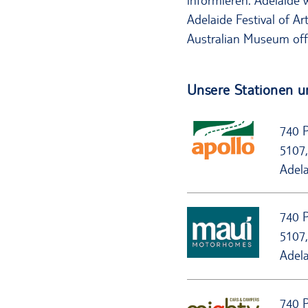
informieren. Adelaide w
Adelaide Festival of A
Australian Museum off
Unsere Stationen u
740 
5107,
Adela
740 
5107,
Adela
740 