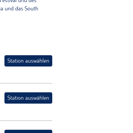
 Festival und des
lia und das South
Station auswählen
Station auswählen