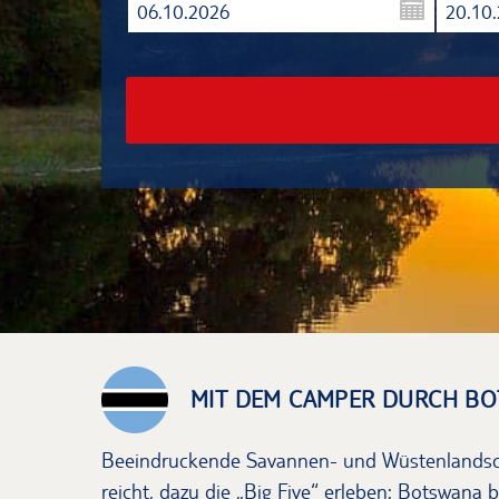
06.10.2026
20.10
MIT DEM CAMPER DURCH B
Beeindruckende Savannen- und Wüstenlandsch
reicht, dazu die „Big Five“ erleben: Botswana