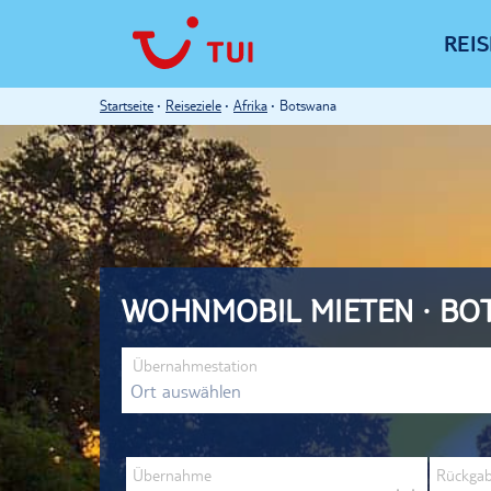
REI
Startseite
Reiseziele
Afrika
Botswana
WOHNMOBIL MIETEN · BO
Übernahmestation
Übernahme
Rückga