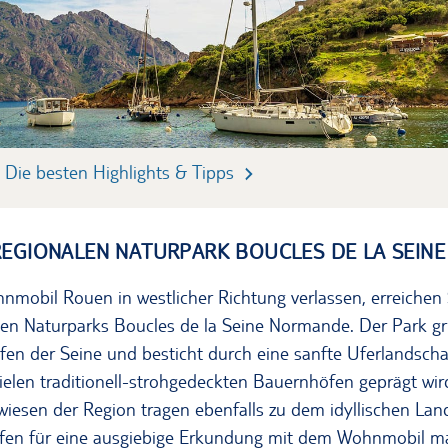
 Die besten Highlights & Tipps
REGIONALEN NATURPARK BOUCLES DE LA SEIN
obil Rouen in westlicher Richtung verlassen, erreichen S
len Naturparks Boucles de la Seine Normande. Der Park gr
fen der Seine und besticht durch eine sanfte Uferlandschaf
elen traditionell-strohgedeckten Bauernhöfen geprägt wird
esen der Region tragen ebenfalls zu dem idyllischen Land
ffen für eine ausgiebige Erkundung mit dem Wohnmobil m