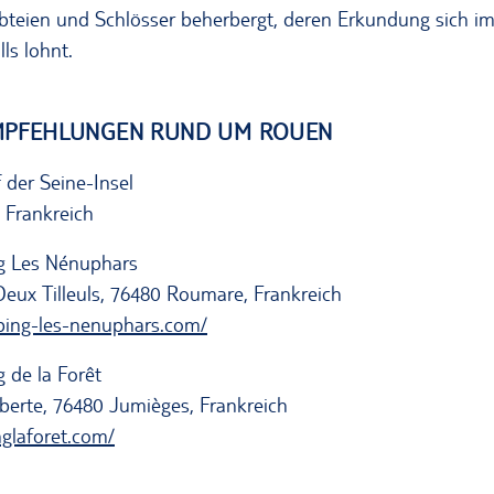
Abteien und Schlösser beherbergt, deren Erkundung sich
ls lohnt.
MPFEHLUNGEN RUND UM ROUEN
f der Seine-Insel
 Frankreich
g Les Nénuphars
Deux Tilleuls, 76480 Roumare, Frankreich
ping-les-nenuphars.com/
 de la Forêt
berte, 76480 Jumièges, Frankreich
nglaforet.com/