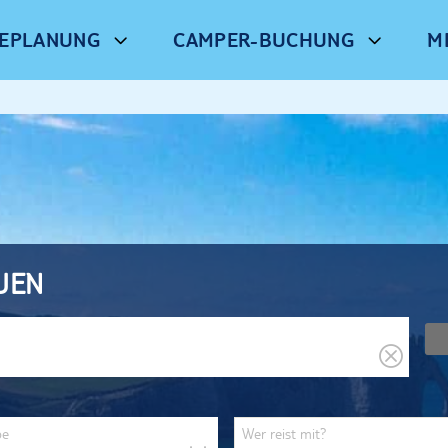
SEPLANUNG
CAMPER-BUCHUNG
M
UEN
be
Wer reist mit?