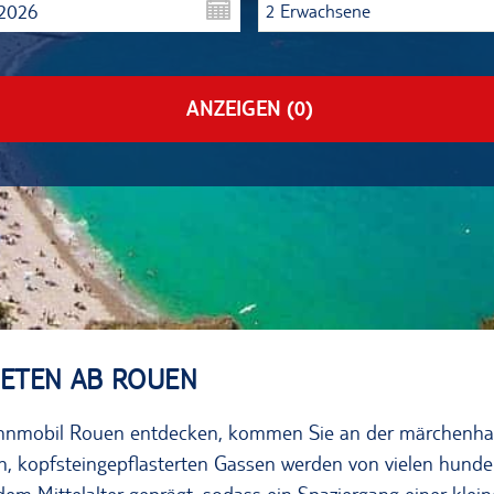
.2026
2 Erwachsene
ANZEIGEN
(0)
ETEN AB ROUEN
nmobil Rouen entdecken, kommen Sie an der märchenhaft
en, kopfsteingepflasterten Gassen werden von vielen hunde