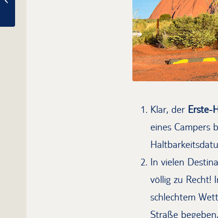
Warum sich eine Camper-
Tour lohnt!
Klar, der
Erste-H
eines Campers be
Haltbarkeitsdat
In vielen Desti
völlig zu Recht!
schlechtem Wett
Straße begeben,