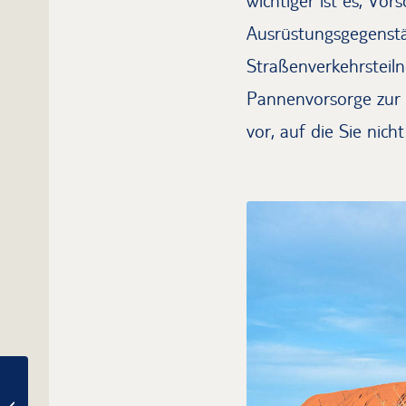
wichtiger ist es, Vor
Ausrüstungsgegenstä
Straßenverkehrsteiln
Pannenvorsorge zur 
vor, auf die Sie nicht
Im Wohnmobil
Großbritannien erleben –