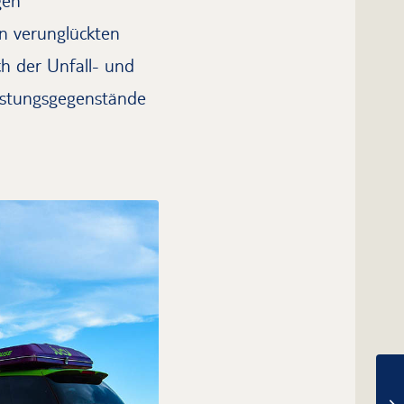
gen
en verunglückten
ch der Unfall- und
üstungsgegenstände
k