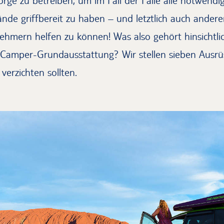
sorge zu betreiben, um im Fall der Fälle alle notwendi
nde griffbereit zu haben – und letztlich auch ander
ehmern helfen zu können! Was also gehört hinsichtli
Camper-Grundausstattung? Wir stellen sieben Ausr
 verzichten sollten.
Champ Camper von Jucy mit Blick auf den Ayers Roc