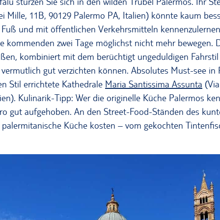
lù stürzen Sie sich in den wilden Trubel Palermos. Ihr Ste
i Mille, 11B, 90129 Palermo PA, Italien) könnte kaum bess
u Fuß und mit öffentlichen Verkehrsmitteln kennenzulerne
 die kommenden zwei Tage möglichst nicht mehr bewegen. D
ßen, kombiniert mit dem berüchtigt ungeduldigen Fahrstil vie
 vermutlich gut verzichten können. Absolutes Must-see in 
 Stil errichtete Kathedrale
Maria Santissima Assunta
(Via
ien). Kulinarik-Tipp: Wer die originelle Küche Palermos ke
ro gut aufgehoben. An den Street-Food-Ständen des kun
 palermitanische Küche kosten – vom gekochten Tintenfisc
.