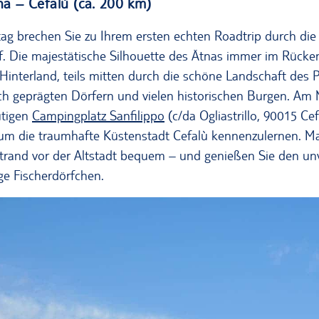
tna – Cefalù (ca. 200 km)
g brechen Sie zu Ihrem ersten echten Roadtrip durch die 
uf. Die majestätische Silhouette des Ätnas immer im Rücken
e Hinterland, teils mitten durch die schöne Landschaft des
lich geprägten Dörfern und vielen historischen Burgen. Am 
utigen
Campingplatz Sanfilippo
(c/da Ogliastrillo, 90015 Cef
 um die traumhafte Küstenstadt Cefalù kennenzulernen. M
trand vor der Altstadt bequem – und genießen Sie den u
ige Fischerdörfchen.