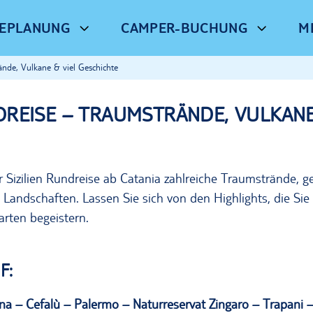
SEPLANUNG
CAMPER-BUCHUNG
M
ände, Vulkane & viel Geschichte
DREISE – TRAUMSTRÄNDE, VULKANE
r Sizilien Rundreise ab Catania zahlreiche Traumstrände, g
e
La
ndschaften. Lassen Sie sich von den
Highlights
, die
Sie
warten begeistern.
F:
tna
–
Cefalù
– Palermo – Naturreservat Zingaro – Trapani 