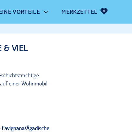
EINE VORTEILE
MERKZETTEL
0
 & VIEL
eschichtsträchtige
 auf einer
Wohnmobil-
–
Favignana
/Ägadische