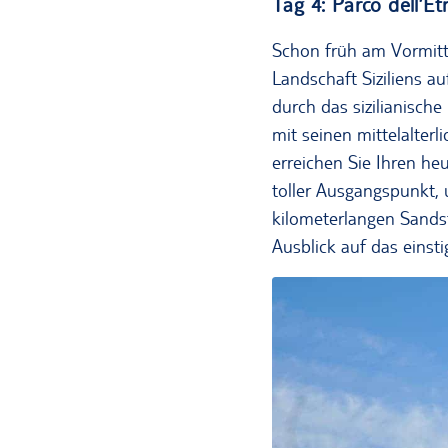
Tag 4: Parco dell’E
Schon früh am Vormitta
Landschaft Siziliens a
durch das sizilianisch
mit seinen mittelalter
erreichen Sie Ihren he
toller Ausgangspunkt,
kilometerlangen Sands
Ausblick auf das einst