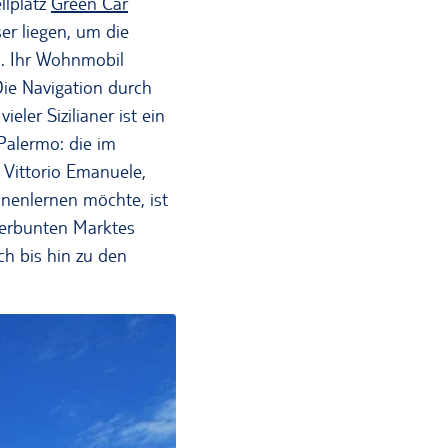
llplatz
Green Car
er liegen, um die
n. Ihr Wohnmobil
ie Navigation durch
ler Sizilianer ist ein
Palermo: die im
 Vittorio Emanuele,
nnenlernen möchte, ist
terbunten Marktes
h bis hin zu den