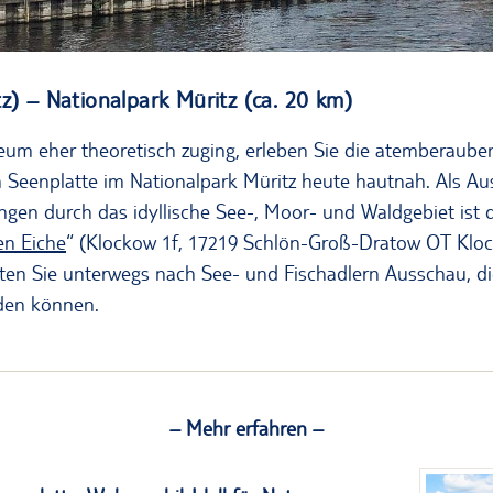
z) – Nationalpark Müritz (ca. 20 km)
um eher theoretisch zuging, erleben Sie die atemberaube
 Seenplatte im Nationalpark Müritz heute hautnah. Als A
en durch das idyllische See-, Moor- und Waldgebiet ist 
en Eiche
“ (Klockow 1f, 17219 Schlön-Groß-Dratow OT Klo
alten Sie unterwegs nach See- und Fischadlern Ausschau, di
den können.
– Mehr erfahren –