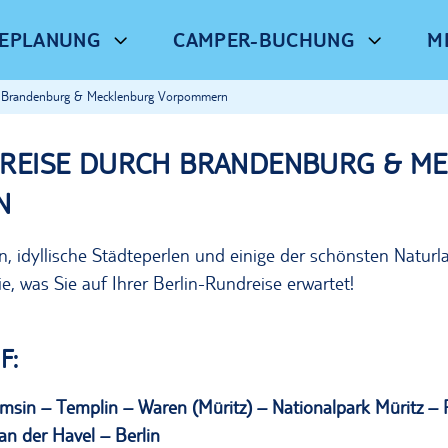
SEPLANUNG
CAMPER-BUCHUNG
M
h Brandenburg & Mecklenburg Vorpommern
DREISE DURCH BRANDENBURG & M
N
, idyllische Städteperlen und einige der schönsten Natur
e, was Sie auf Ihrer Berlin-Rundreise erwartet!
F:
umsin – Templin – Waren (Müritz) – Nationalpark Müritz –
n der Havel – Berlin