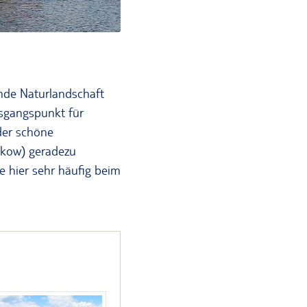
nde Naturlandschaft
usgangspunkt für
der schöne
ckow) geradezu
e hier sehr häufig beim