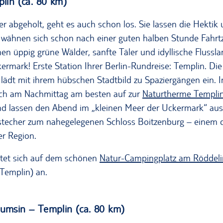
plin (ca. 80 km)
 abgeholt, geht es auch schon los. Sie lassen die Hektik 
d wähnen sich schon nach einer guten halben Stunde Fahrtz
men üppig grüne Wälder, sanfte Täler und idyllische Flussla
rmark! Erste Station Ihrer Berlin-Rundreise: Templin. Die
lädt mit ihrem hübschen Stadtbild zu Spaziergängen ein. 
ich am Nachmittag am besten auf zur
Naturtherme Templi
nd lassen den Abend im „kleinen Meer der Uckermark“ ausk
bstecher zum nahegelegenen Schloss Boitzenburg – einem 
er Region.
tet sich auf dem schönen
Natur-Campingplatz am Röddeli
Templin) an.
rumsin – Templin (ca. 80 km)