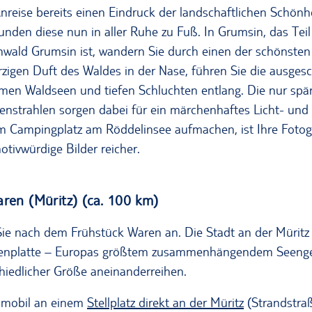
reise bereits einen Eindruck der landschaftlichen Schönh
den diese nun in aller Ruhe zu Fuß. In Grumsin, das Te
wald Grumsin ist, wandern Sie durch einen der schönste
zigen Duft des Waldes in der Nase, führen Sie die ausge
en Waldseen und tiefen Schluchten entlang. Die nur spärl
nstrahlen sorgen dabei für ein märchenhaftes Licht- und
em Campingplatz am Röddelinsee aufmachen, ist Ihre Fotoga
tivwürdige Bilder reicher.
ren (Müritz) (ca. 100 km)
ie nach dem Frühstück Waren an. Die Stadt an der Müritz l
enplatte – Europas größtem zusammenhängendem Seengeb
hiedlicher Größe aneinanderreihen.
nmobil an einem
Stellplatz direkt an der Müritz
(Strandstra