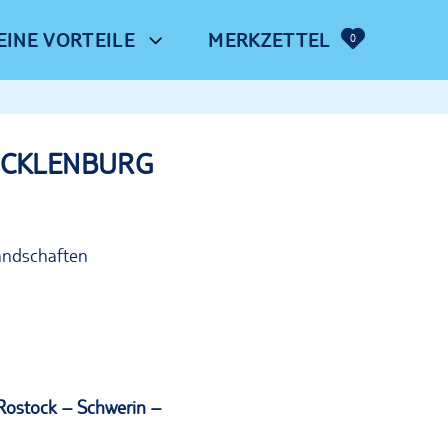
EINE VORTEILE
MERKZETTEL
0
ECKLENBURG
landschaften
 Rostock – Schwerin –