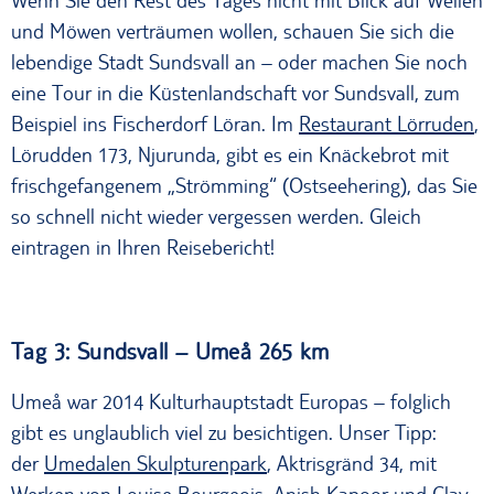
Wenn Sie den Rest des Tages nicht mit Blick auf Wellen
und Möwen verträumen wollen, schauen Sie sich die
lebendige Stadt Sundsvall an – oder machen Sie noch
eine Tour in die Küstenlandschaft vor Sundsvall, zum
Beispiel ins Fischerdorf Löran. Im
Restaurant Lörruden
,
Lörudden 173, Njurunda, gibt es ein Knäckebrot mit
frischgefangenem „Strömming“ (Ostseehering), das Sie
so schnell nicht wieder vergessen werden. Gleich
eintragen in Ihren Reisebericht!
Tag 3: Sundsvall – Umeå 265 km
Umeå war 2014 Kulturhauptstadt Europas – folglich
gibt es unglaublich viel zu besichtigen. Unser Tipp:
der
Umedalen Skulpturenpark
, Aktrisgränd 34, mit