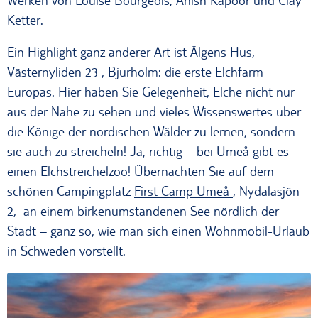
Werken von Louise Bourgeois, Anish Kapoor und Clay
Ketter.
Ein Highlight ganz anderer Art ist Älgens Hus,
Västernyliden 23 , Bjurholm: die erste Elchfarm
Europas. Hier haben Sie Gelegenheit, Elche nicht nur
aus der Nähe zu sehen und vieles Wissenswertes über
die Könige der nordischen Wälder zu lernen, sondern
sie auch zu streicheln! Ja, richtig – bei Umeå gibt es
einen
Elchstreichelzoo
! Übernachten Sie auf dem
schönen Campingplatz
First Camp Umeå
, Nydalasjön
2, an einem birkenumstandenen See nördlich der
Stadt – ganz so, wie man sich einen Wohnmobil-Urlaub
in Schweden vorstellt.