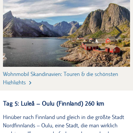
Wohnmobil Skandinavien: Touren & die schönsten
S
Highlights
H
Tag 5: Luleå – Oulu (Finnland) 260 km
Hinüber nach Finnland und gleich in die größte Stadt
Nordfinnlands – Oulu, eine Stadt, die man wirklich