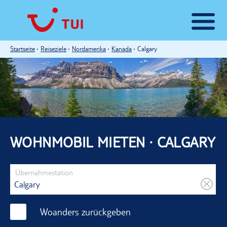
Startseite
Reiseziele
Nordamerika
Kanada
Calgary
WOHNMOBIL MIETEN · CALGARY
Übernahmestation
Woanders zurückgeben