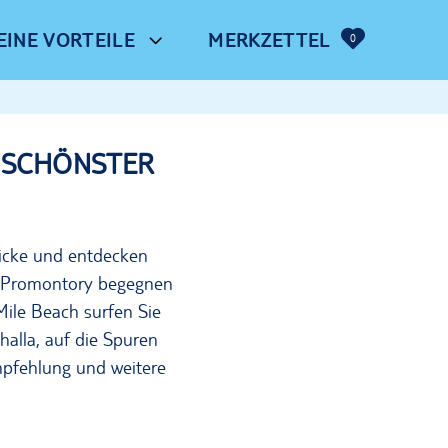
EINE VORTEILE
MERKZETTEL
0
 SCHÖNSTER
icke und entdecken
ons Promontory begegnen
ile Beach surfen Sie
alla, auf die Spuren
mpfehlung und weitere