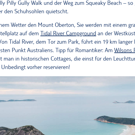
lly Pilly Gully Walk und der Weg zum Squeaky Beach – so 
ter den Schuhsohlen quietscht.
önem Wetter den Mount Oberton, Sie werden mit einem gra
Stellplatz auf dem
Tidal River Campground
an der Westküst
on Tidal River, dem Tor zum Park, führt ein 19 km langer
sten Punkt Australiens. Tipp für Romantiker: Am
Wilsons
 man in historischen Cottages, die einst für den Leuchtt
 Unbedingt vorher reservieren!
Blick über den Wilsons Promontory Nationalpark