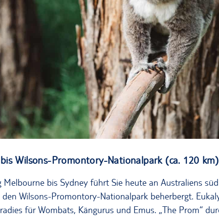
Koala auf Phillip Island
nd bis Wilsons-Promontory-Nationalpark (ca. 120 km)
Melbourne bis Sydney führt Sie heute an Australiens südl
99 den Wilsons-Promontory-Nationalpark beherbergt. Eukal
Paradies für Wombats, Kängurus und Emus. „The Prom“ dur