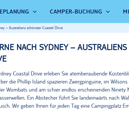
SEPLANUNG
CAMPER-BUCHUNG
M
y – Australiens schönster Coastel Drive
NE NACH SYDNEY – AUSTRALIENS
VE
dney Coastal Drive erleben Sie atemberaubende Küstenbl
 Über die Phillip Island spazieren Zwergpinguine, im Wils
er Wombats und am schier endlos erscheinenden Ninety M
erwellen. Ein Abstecher führt Sie landeinwärts nach Walh
ausch. Wir geben Ihnen für jeden Tag eine Campingplatz E