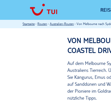
REI
Startseite
Routen
Australien-Routen
Von Melbourne nach Sydne
VON MELBOUR
COASTEL DRI
Auf dem Melbourne Sy
Australiens Tierreich.
Sie Kängurus, Emus od
auf Sanddünen und Wass
der Pioniere im Goldr
nützliche Tipps.