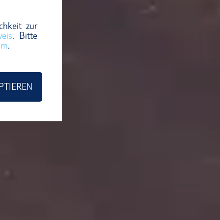
chkeit zur
eis
. Bitte
um
.
PTIEREN