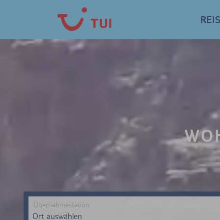
REI
WOH
Übernahmestation