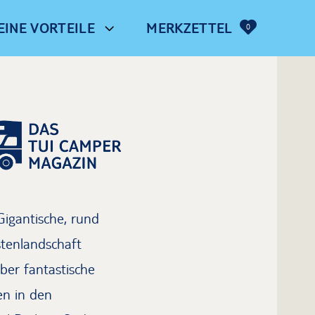
EINE VORTEILE
MERKZETTEL
0
Gigantische, rund
stenlandschaft
ber fantastische
en in den