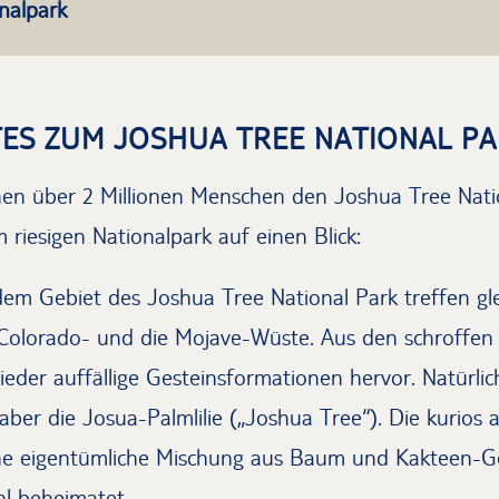
nalpark
ES ZUM JOSHUA TREE NATIONAL P
hen über 2 Millionen Menschen den Joshua Tree Natio
 riesigen Nationalpark auf einen Blick:
dem Gebiet des Joshua Tree National Park treffen gl
 Colorado- und die Mojave-Wüste. Aus den schroffe
eder auffällige Gesteinsformationen hervor. Natürli
 aber die Josua-Palmlilie („Joshua Tree“). Die kurios
ine eigentümliche Mischung aus Baum und Kakteen-Ge
hl beheimatet.