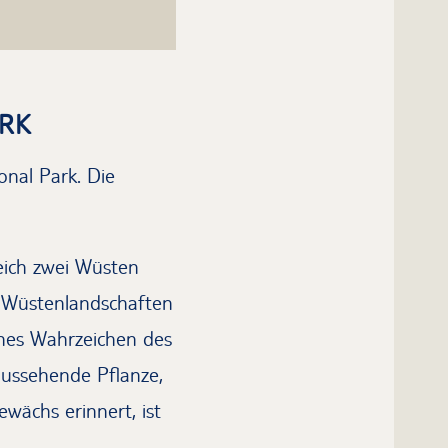
ARK
nal Park. Die
eich zwei Wüsten
n Wüstenlandschaften
ches Wahrzeichen des
 aussehende Pflanze,
wächs erinnert, ist