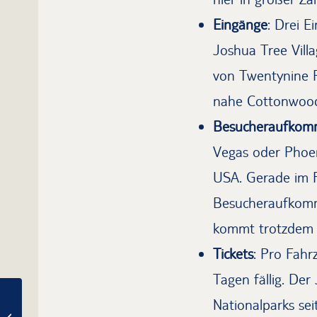
Eingänge
: Drei E
Joshua Tree Vill
von Twentynine P
nahe Cottonwood
Besucheraufko
Vegas oder Phoen
USA. Gerade im F
Besucheraufkomme
kommt trotzdem n
Tickets
: Pro Fahr
Tagen fällig. Der
Nationalparks se
Camping im Vogelpark