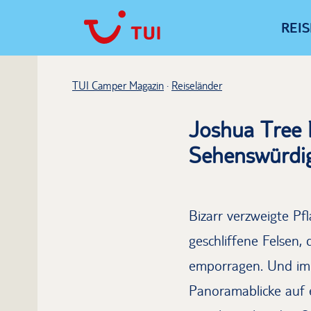
REI
TUI Camper Magazin
Reiseländer
Joshua Tree 
Sehenswürdig
Bizarr verzweigte Pf
geschliffene Felsen,
emporragen. Und imme
Panoramablicke auf e