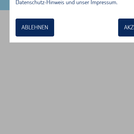
Datenschutz-Hinweis
und unser
Impressum
.
REISEBEDINGUNGEN
ABLEHNEN
AKZ