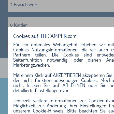
2 Erwachsene
0 Kinder
Cookies auf TUICAMPER.com
Für ein optimales Webangebot erheben wir mit
CAMPER FINDEN
Cookies Nutzungsinformationen, die wir auch m
Partnern teilen. Die Cookies sind entwed
Seitenfunktion notwendig, oder dienen An
Marketingzwecken.
Mit einem Klick auf
AKZEPTIEREN
akzeptieren Sie 
der nicht funktionsnotwendigen Cookies. Möcht
nicht, klicken Sie auf
ABLEHNEN
oder Sie ne
IMPRESSUM
detaillierte Einstellungen
vor.
KONTAKT
DATENSCHUTZ
Jederzeit weitere Informationen zur Cookienutz
COOKIE-HINWEIS
Möglichkeit zur Änderung Ihrer Einstellungen fi
unserem
Cookie-Hinweis
. Bitte beachten Sie a
WEBSITE-NUTZUNGSBEDINGUNGEN